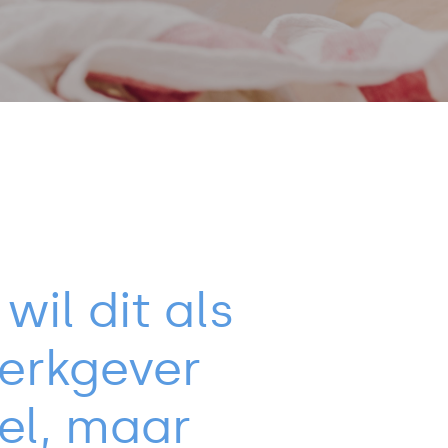
 wil dit als
erkgever
el, maar