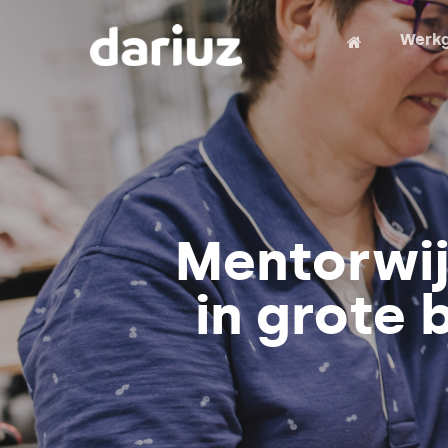
Werkg
Mentorwij
in grote 