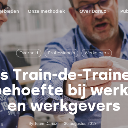
ebieden
Onze methodiek
Over Dariuz
Pub
Overheid
Professionals
Werkgevers
s Train-de-Traine
behoefte bij wer
en werkgevers
By
Team Dariuz
30 augustus 2019