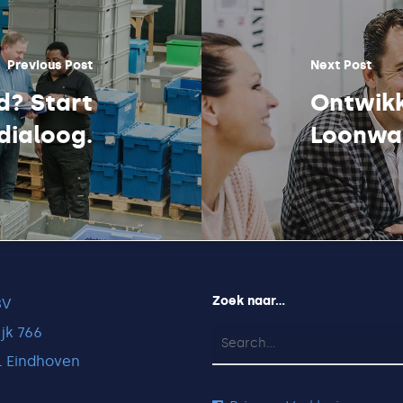
Previous Post
Next Post
d? Start
Ontwikk
dialoog.
Loonwa
Zoek naar…
BV
jk 766
L Eindhoven