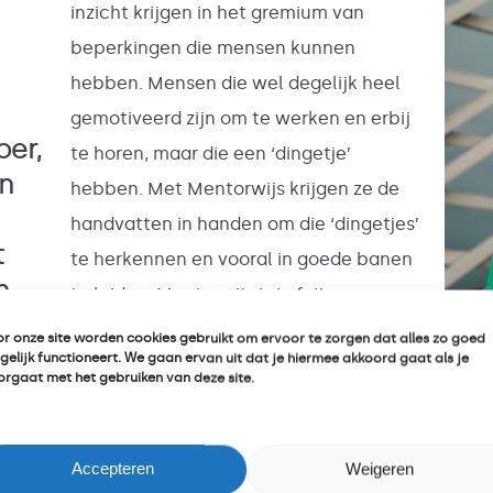
inzicht krijgen in het gremium van
beperkingen die mensen kunnen
hebben. Mensen die wel degelijk heel
gemotiveerd zijn om te werken en erbij
oer,
te horen, maar die een ‘dingetje’
n
hebben. Met Mentorwijs krijgen ze de
handvatten in handen om die ‘dingetjes’
t
te herkennen en vooral in goede banen
n
te leiden. Mentorwijs is in feite een
feest van herkenning.”
r onze site worden cookies gebruikt om ervoor te zorgen dat alles zo goed
elijk functioneert. We gaan ervan uit dat je hiermee akkoord gaat als je
rgaat met het gebruiken van deze site.
Meedoen is het
“Mijn
allerbelangrijkst
inter
Accepteren
Weigeren
dat
met p