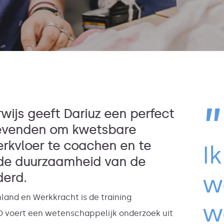
”
wijs geeft Dariuz een perfect
gevenden om kwetsbare
kvloer te coachen en te
Ik
 de duurzaamheid van de
w
derd.
and en Werkkracht is de training
w
O voert een wetenschappelijk onderzoek uit