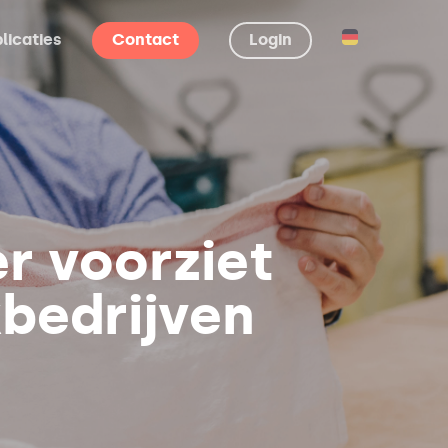
licaties
Contact
Login
r voorziet
kbedrijven