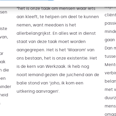
“Kijk”, zo gaat Elfriede bevlogen verder,
e
mijn 
“het is onze taak om mensen waar iets
nsen
clië
aan kleeft, te helpen om deel te kunnen
passi
nemen, want meedoen is het
iste
minde
allerbelangrijkst. En alles wat in dienst
 van,
gaan 
staat van deze taak moet worden
Dan m
aangegrepen. Het is het ‘Waarom’ van
ar
tusse
ons bestaan, het is onze existentie. Het
aak
Mento
is de kern van Werkzaak. Ik heb nog
n die
verbi
nooit iemand gezien die juichend aan de
een
belan
balie stond van ‘joho, ik kom een
minder
met v
uitkering aanvragen’.
heid
duurz
n
mens
omga