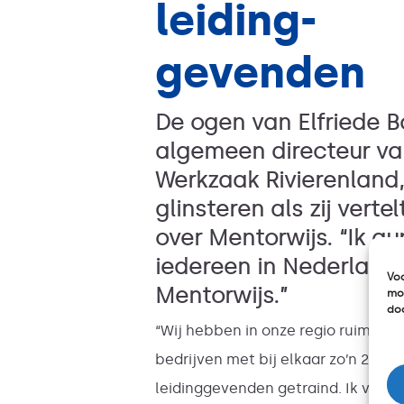
leiding-
gevenden
De ogen van Elfriede B
algemeen directeur va
Werkzaak Rivierenland,
glinsteren als zij vertel
over Mentorwijs. “Ik gu
iedereen in Nederland
Voo
Mentorwijs.”
mog
doo
“Wij hebben in onze regio ruim 80
bedrijven met bij elkaar zo’n 250
leidinggevenden getraind. Ik vind 