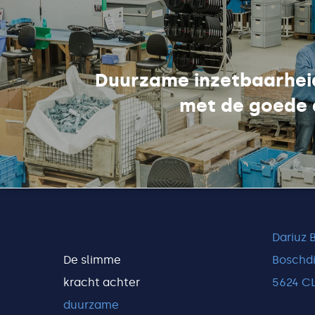
Duurzame inzetbaarhei
met de goede 
Dariuz 
De slimme
Boschdi
kracht achter
5624 C
duurzame