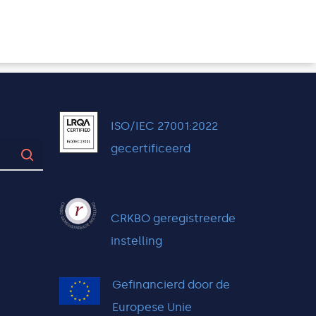
ISO/IEC 27001:2022
gecertificeerd
CRKBO geregistreerde
instelling
Gefinancierd door de
Europese Unie