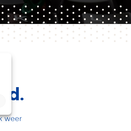
ud.
jk weer