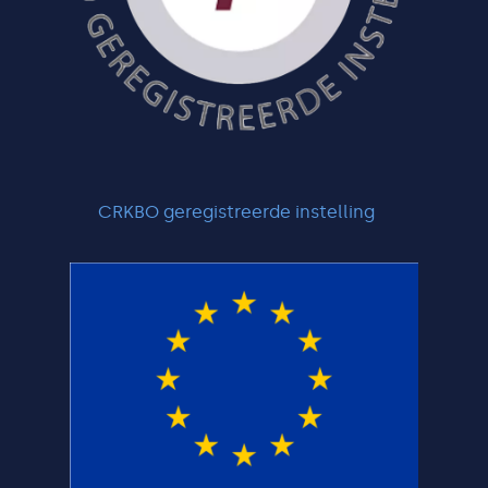
CRKBO geregistreerde instelling