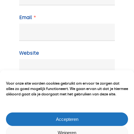
Email
*
Website
Voor onze site worden cookies gebruikt om ervoor te zorgen dat
alles zo goed mogelijk functioneert. We gaan ervan uit dat je hiermee
akkoord gaat als je doorgaat met het gebruiken van deze site.
Mijn naam, e-mail en site bewaren in
deze browser voor de volgende keer
Accepteren
wanneer ik een reactie plaats.
Weigeren