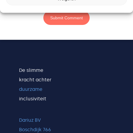
De slimme
kracht achter
duurzame
inclusiviteit
Dariuz BV
Boschdijk 766