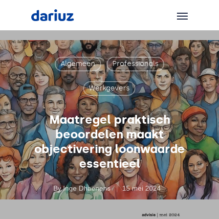
Algemeen
Professionals
Werkgevers
Maatregel praktisch
beoordelen maakt
objectivering loonwaarde
essentieel
By
Inge Dhaenens
15 mei 2024